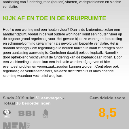
aantasting van fundering, rotte (houten) vloeren, vochtproblemen en slechte
ventilatie.
KIJK AF EN TOE IN DE KRUIPRUIMTE
Heeft u een woning met een houten vloer? Dan is de kruipruimte zeker een
aandachtspunt. Vooral in de wat oudere woningen komt een houten vloer op
de begane grond regelmatig voor. Het gevaar bij deze woningen: houtrotting
en schimmelvorming (zwammen) als gevolg van beperkte ventilatie. Het is
daarom belangrijk om regelmatig alle houten balken in kaart te brengen of er
geen aantasting aanwezig is. Controleer daarbij ook de kopbalk. Namelijk
door optrekkend vocht vanuit de fundering kan de kopbalk gaan rotten. Door
een vochtmeting te doen kan een indicatie worden afgegeven of hier
eventueel problemen veroorzaakt zouden kunnen worden. Controleer ook
regelmatig de ventilatieroosters, als deze dicht zitten is er onvoldoende
stroming waardoor vocht niet weg kan.
Sinds 2019 ruim
51 aanvragen
-
Gemiddelde score
Totaal
16 beoordelingen
8,5